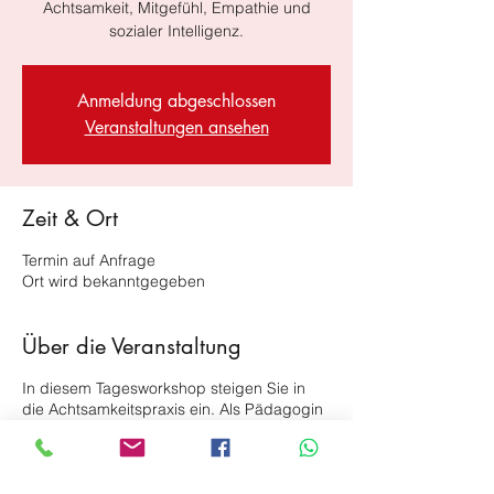
Achtsamkeit, Mitgefühl, Empathie und
sozialer Intelligenz.
Anmeldung abgeschlossen
Veranstaltungen ansehen
Zeit & Ort
Termin auf Anfrage
Ort wird bekanntgegeben
Über die Veranstaltung
In diesem Tagesworkshop steigen Sie in
die Achtsamkeitspraxis ein. Als Pädagogin
oder Pädagoge ist Ihre innere
Ausgeglichenheit, Ihre Empathie und der
Fokus auf das Hier und Jetzt besonders
wichtig. Sie sind Vorbild und Rollenmodell