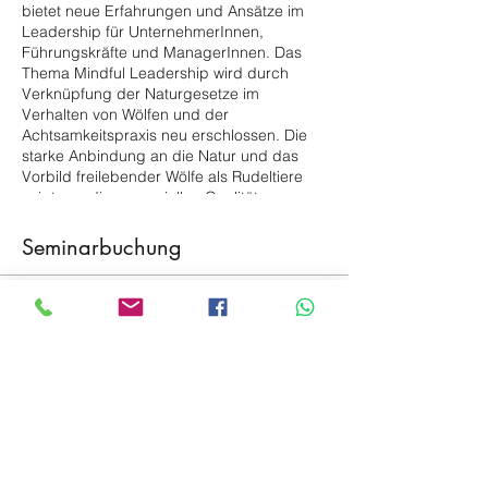
bietet neue Erfahrungen und Ansätze im
Leadership für UnternehmerInnen,
Führungskräfte und ManagerInnen. Das
Thema Mindful Leadership wird durch
Verknüpfung der Naturgesetze im
Verhalten von Wölfen und der
Achtsamkeitspraxis neu erschlossen. Die
starke Anbindung an die Natur und das
Vorbild freilebender Wölfe als Rudeltiere
zeigt uns die essenziellen Qualitäten,
nämlich spielerische Präsenz, Vertrauen in
das Hier und Jetzt und zielgerichtete
Seminarbuchung
Wachsamkeit, die es wieder zu entdecken
gilt. Das uns innewohnende, große
Potenzial, insbesondere im Umgang mit
Verkauf beendet
Menschen und in der nachhaltigen
Führung, wird wieder freigelegt und
Tickettyp
eröffnet ungeahnte Möglichkeiten für mehr
Paketpreis all inklusive
Führungsqualität, Kreativität und Innovation
und ermöglicht einen gesunden,
Mehr Infos
ausgeglichenen Arbeits- und Lebensstil.
Download Detailinformationen
Preis